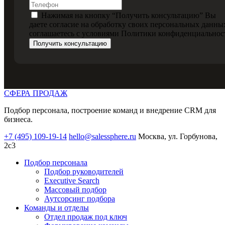
Нажимая на кнопку “Получить консультацию” Вы
даете
согласие на обработку своих персональных данны
соглашаетесь с условиями
Политики конфиденциальнос
Получить консультацию
СФЕРА ПРОДАЖ
Подбор персонала, построение команд и внедрение CRM для
бизнеса.
+7 (495) 109-19-14
hello@salessphere.ru
Москва, ул. Горбунова,
2с3
Подбор персонала
Подбор руководителей
Executive Search
Массовый подбор
Аутсорсинг подбора
Команды и отделы
Отдел продаж под ключ