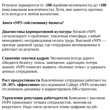
Результат варьируется от
-100
(крайняя нелояльность) до
+100
(максимальная вовлечённость). Хотя, мне кажется, критики
есть всегда и в любом коллективе.
Зачем eNPS собственнику бизнеса?
Диагностика корпоративной культуры
Низкий eNPS
сигнализирует о проблемах: токсичная атмосфера, слабый
менеджмент, несправедливая оплата труда. Высокий eNPS —
признак здоровой среды, где сотрудники мотивированы и
работают на результат.
Снижение текучки кадров
Увольнения всегда дорого
обходятся бизнесу: поиск, замещение, адаптация, потеря
знаний. eNPS помогает выявить «болевые точки» и удержать
ценных сотрудников.
Рост продуктивности
Вовлечённые сотрудники работают на
20–30% эффективнее
(исследования Gallup). eNPS позволяет
отслеживать динамику и корректировать HR-стратегию.
Укрепление репутации работодателя
Компании с высоким
eNPS привлекают лучших специалистов, экономя на
рекрутинге. Надо смело делиться этими цифрами на job-