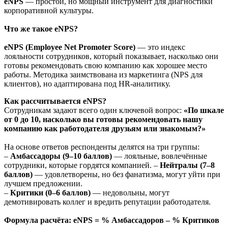
eNPS
— простой, но мощный инструмент для диагностики
корпоративной культуры.
Что же такое eNPS?
eNPS (Employee Net Promoter Score)
— это индекс
лояльности сотрудников, который показывает, насколько они
готовы рекомендовать свою компанию как хорошее место
работы. Методика заимствована из маркетинга (NPS для
клиентов), но адаптирована под HR-аналитику.
Как рассчитывается eNPS?
Сотрудникам задают всего один ключевой вопрос:
«По шкале
от 0 до 10, насколько вы готовы рекомендовать нашу
компанию как работодателя друзьям или знакомым?»
На основе ответов респонденты делятся на три группы:
–
Амбассадоры (9–10 баллов)
— лояльные, вовлечённые
сотрудники, которые гордятся компанией. –
Нейтралы (7–8
баллов)
— удовлетворены, но без фанатизма, могут уйти при
лучшем предложении.
–
Критики (0–6 баллов)
— недовольны, могут
демотивировать коллег и вредить репутации работодателя.
Формула расчёта:
eNPS = % Амбассадоров – % Критиков